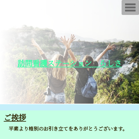
T
o
g
g
l
e
n
a
v
i
g
a
訪問看護ステーション らしさ
t
i
o
n
ご挨拶
平素より格別のお引き立てをありがとうございます。